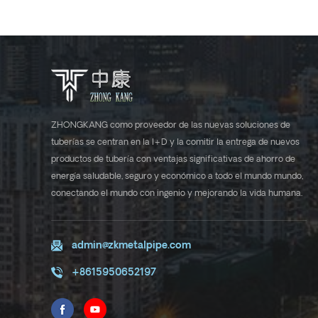
ZHONGKANG como proveedor de las nuevas soluciones de
tuberías se centran en la I+D y la comitir la entrega de nuevos
productos de tubería con ventajas significativas de ahorro de
energía saludable, seguro y económico a todo el mundo mundo,
conectando el mundo con ingenio y mejorando la vida humana.
admin@zkmetalpipe.com
+8615950652197