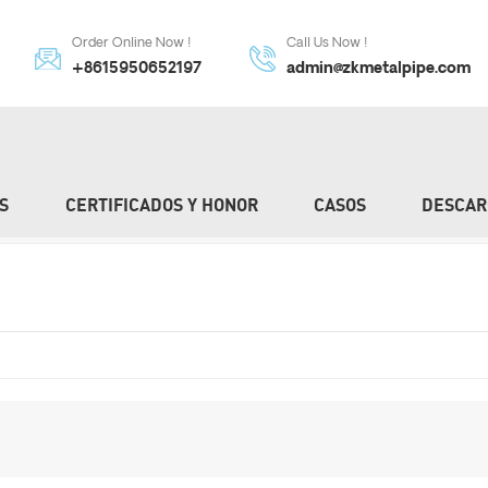
Order Online Now !
Call Us Now !
+8615950652197
admin@zkmetalpipe.com
S
CERTIFICADOS Y HONOR
CASOS
DESCAR