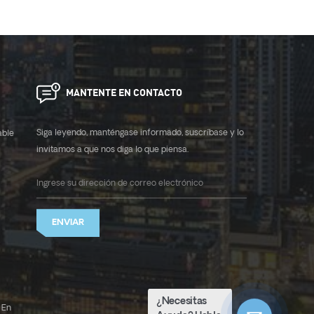
MANTENTE EN CONTACTO
Siga leyendo, manténgase informado, suscríbase y lo
able
invitamos a que nos diga lo que piensa.
ENVIAR
¿Necesitas
 En