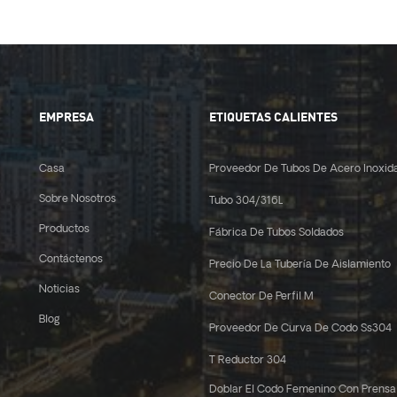
EMPRESA
ETIQUETAS CALIENTES
Casa
Proveedor De Tubos De Acero Inoxid
Sobre Nosotros
Tubo 304/316L
Productos
Fábrica De Tubos Soldados
Contáctenos
Precio De La Tubería De Aislamiento
Noticias
Conector De Perfil M
Blog
Proveedor De Curva De Codo Ss304
T Reductor 304
Doblar El Codo Femenino Con Prensa