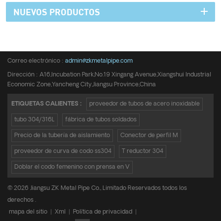
NUEVOS PRODUCTOS
Teléfono :
+8615950652197
Correo electrónico :
admin@zkmetalpipe.com
Dirección : A16,Incubation Park,No.19 Xingang Avenue,Xiangshui Industrial
Economic Zone,Yancheng City,Jiangsu Province,China
ETIQUETAS CALIENTES :
proveedor de tubos de acero inoxidable
tubo 304/316L
fábrica de tubos soldados
Precio de la tubería de aislamiento
Conector de perfil M
proveedor de curva de codo ss304
T reductor 304
Doblar el codo femenino con prensa en V
© 2026 Jiangsu ZK Metal Pipe Co., Limitado Reservados todos los
derechos .
mapa del sitio
|
Xml
|
Política de privacidad
|