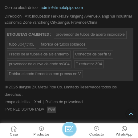
Correo electrónico :
admin@zkmetalpipe.com
Dirección : A16,Incubation Park,No.19 Xingang Avenue,Xiangshui Industrial
Economic Zone,Yancheng City,Jiangsu Province,China
ETIQUETAS CALIENTES :
proveedor de tubos de acero inoxidable
tubo 304/316L
fábrica de tubos soldados
Precio de la tubería de aislamiento
Conector de perfil M
proveedor de curva de codo ss304
T reductor 304
Doblar el codo femenino con prensa en V
© 2026 Jiangsu ZK Metal Pipe Co., Limitado Reservados todos los
derechos .
mapa del sitio
|
Xml
|
Política de privacidad
|
IPv6 RED SOPORTADA
Casa
Productos
Contacto
WhatsApp