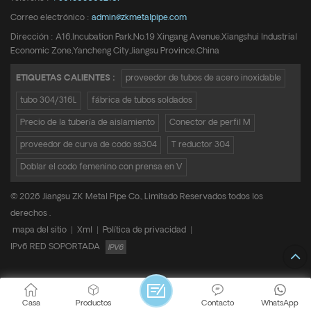
Correo electrónico :
admin@zkmetalpipe.com
Dirección : A16,Incubation Park,No.19 Xingang Avenue,Xiangshui Industrial
Economic Zone,Yancheng City,Jiangsu Province,China
ETIQUETAS CALIENTES :
proveedor de tubos de acero inoxidable
tubo 304/316L
fábrica de tubos soldados
Precio de la tubería de aislamiento
Conector de perfil M
proveedor de curva de codo ss304
T reductor 304
Doblar el codo femenino con prensa en V
© 2026 Jiangsu ZK Metal Pipe Co., Limitado Reservados todos los
derechos .
mapa del sitio
|
Xml
|
Política de privacidad
|
IPv6 RED SOPORTADA
Casa
Productos
Contacto
WhatsApp