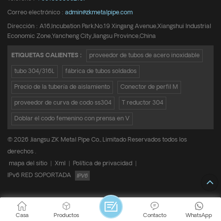
Correo electrónico :
admin@zkmetalpipe.com
Dirección : A16,Incubation Park,No.19 Xingang Avenue,Xiangshui Industrial
Economic Zone,Yancheng City,Jiangsu Province,China
ETIQUETAS CALIENTES :
proveedor de tubos de acero inoxidable
tubo 304/316L
fábrica de tubos soldados
Precio de la tubería de aislamiento
Conector de perfil M
proveedor de curva de codo ss304
T reductor 304
Doblar el codo femenino con prensa en V
© 2026 Jiangsu ZK Metal Pipe Co., Limitado Reservados todos los
derechos .
mapa del sitio
|
Xml
|
Política de privacidad
|
IPv6 RED SOPORTADA
Casa
Productos
Contacto
WhatsApp