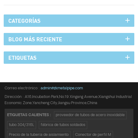
CATEGORÍAS
BLOG MÁS RECIENTE
ETIQUETAS
Teléfono :
+8615950652197
Correo electrónico :
admin@zkmetalpipe.com
Dirección : A16,Incubation Park,No.19 Xingang Avenue,Xiangshui Industrial
Economic Zone,Yancheng City,Jiangsu Province,China
ETIQUETAS CALIENTES :
proveedor de tubos de acero inoxidable
tubo 304/316L
fábrica de tubos soldados
Precio de la tubería de aislamiento
Conector de perfil M