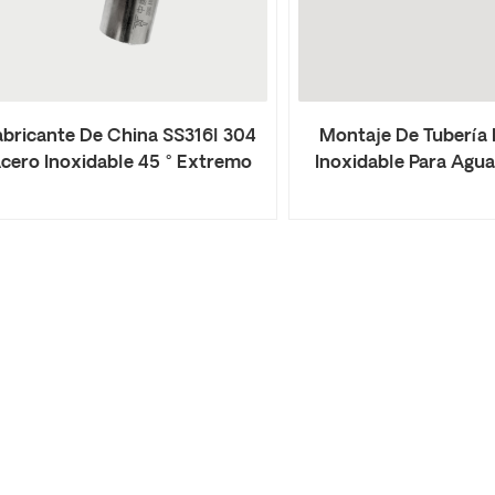
abricante De China SS316l 304
Montaje De Tubería
cero Inoxidable 45 ° Extremo
Inoxidable Para Agu
Liso Codo M Accesorios De
Plano Curva De 45
Prensa
Perfil En V