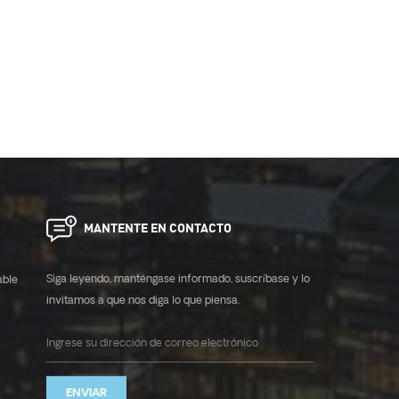
MANTENTE EN CONTACTO
Siga leyendo, manténgase informado, suscríbase y lo
able
invitamos a que nos diga lo que piensa.
ENVIAR