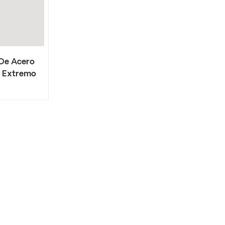
 De Acero
a Extremo
 Grados