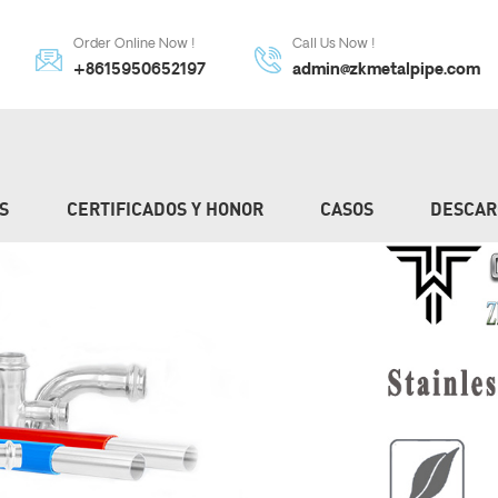
Order Online Now !
Call Us Now !
+8615950652197
admin@zkmetalpipe.com
S
CERTIFICADOS Y HONOR
CASOS
DESCAR