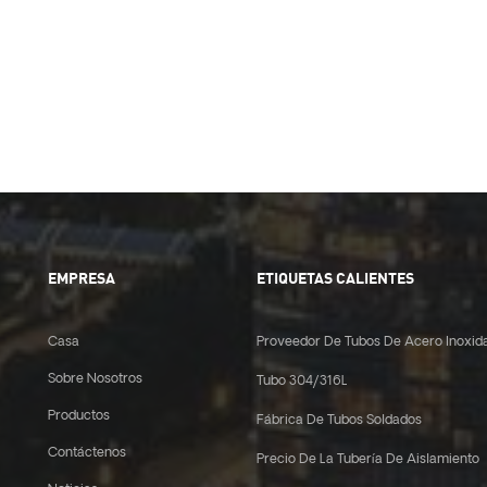
EMPRESA
ETIQUETAS CALIENTES
Casa
Proveedor De Tubos De Acero Inoxid
Sobre Nosotros
Tubo 304/316L
Productos
Fábrica De Tubos Soldados
Contáctenos
Precio De La Tubería De Aislamiento