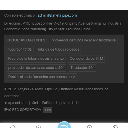
Teléfono :
+8615950652197
Correo electrónico :
admin@zkmetalpipe.com
Dirección : A16,Incubation Park,No.19 Xingang Avenue,Xiangshui Industrial
Economic Zone,Yancheng City,Jiangsu Province,China
ETIQUETAS CALIENTES :
proveedor de tubos de acero inoxidable
tubo 304/316L
fábrica de tubos soldados
Precio de la tubería de aislamiento
Conector de perfil M
proveedor de curva de codo ss304
T reductor 304
Doblar el codo femenino con prensa en V
© 2026 Jiangsu ZK Metal Pipe Co., Limitado Reservados todos los
derechos .
mapa del sitio
|
Xml
|
Política de privacidad
|
IPv6 RED SOPORTADA