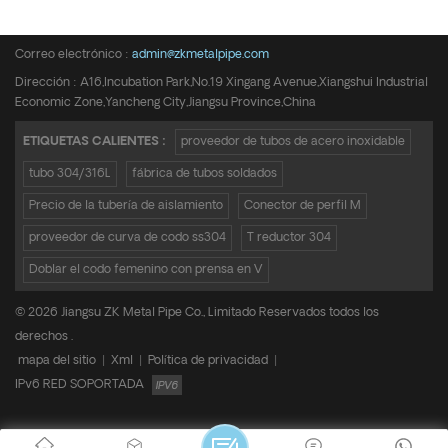
Teléfono :
+8615950652197
Correo electrónico :
admin@zkmetalpipe.com
Dirección : A16,Incubation Park,No.19 Xingang Avenue,Xiangshui Industrial
Economic Zone,Yancheng City,Jiangsu Province,China
ETIQUETAS CALIENTES :
proveedor de tubos de acero inoxidable
tubo 304/316L
fábrica de tubos soldados
Precio de la tubería de aislamiento
Conector de perfil M
proveedor de curva de codo ss304
T reductor 304
Doblar el codo femenino con prensa en V
© 2026 Jiangsu ZK Metal Pipe Co., Limitado Reservados todos los
derechos .
mapa del sitio
|
Xml
|
Política de privacidad
|
IPv6 RED SOPORTADA