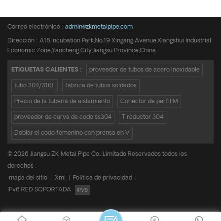
Teléfono :
+8615950652197
Correo electrónico :
admin@zkmetalpipe.com
Dirección : A16,Incubation Park,No.19 Xingang Avenue,Xiangshui Industrial
Economic Zone,Yancheng City,Jiangsu Province,China
ETIQUETAS CALIENTES :
proveedor de tubos de acero inoxidable
tubo 304/316L
fábrica de tubos soldados
Precio de la tubería de aislamiento
Conector de perfil M
proveedor de curva de codo ss304
T reductor 304
Doblar el codo femenino con prensa en V
© 2026 Jiangsu ZK Metal Pipe Co., Limitado Reservados todos los
derechos .
mapa del sitio
|
Xml
|
Política de privacidad
|
IPv6 RED SOPORTADA