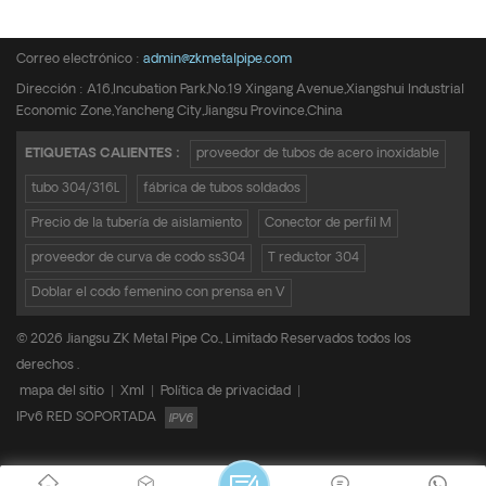
Teléfono :
+8615950652197
Correo electrónico :
admin@zkmetalpipe.com
Dirección : A16,Incubation Park,No.19 Xingang Avenue,Xiangshui Industrial
Economic Zone,Yancheng City,Jiangsu Province,China
ETIQUETAS CALIENTES :
proveedor de tubos de acero inoxidable
tubo 304/316L
fábrica de tubos soldados
Precio de la tubería de aislamiento
Conector de perfil M
proveedor de curva de codo ss304
T reductor 304
Doblar el codo femenino con prensa en V
© 2026 Jiangsu ZK Metal Pipe Co., Limitado Reservados todos los
derechos .
mapa del sitio
|
Xml
|
Política de privacidad
|
IPv6 RED SOPORTADA