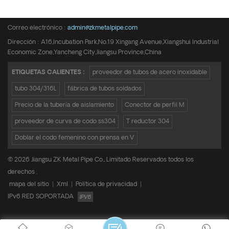
Teléfono :
+8615950652197
Correo electrónico :
admin@zkmetalpipe.com
Dirección : A16,Incubation Park,No.19 Xingang Avenue,Xiangshui Industrial
Economic Zone,Yancheng City,Jiangsu Province,China
ETIQUETAS CALIENTES :
proveedor de tubos de acero inoxidable
tubo 304/316L
fábrica de tubos soldados
Precio de la tubería de aislamiento
Conector de perfil M
proveedor de curva de codo ss304
T reductor 304
Doblar el codo femenino con prensa en V
© 2026 Jiangsu ZK Metal Pipe Co., Limitado Reservados todos los
derechos .
mapa del sitio
|
Xml
|
Política de privacidad
|
IPv6 RED SOPORTADA