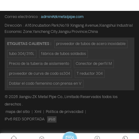
Teléfono :
+8615950652197
Correo electrónico :
admin@zkmetalpipe.com
Dirección : A16,Incubation Park,No.19 Xingang Avenue,Xiangshui Industrial
Economic Zone,Yancheng City,Jiangsu Province,China
ETIQUETAS CALIENTES :
proveedor de tubos de acero inoxidable
tubo 304/316L
fábrica de tubos soldados
Precio de la tubería de aislamiento
Conector de perfil M
proveedor de curva de codo ss304
T reductor 304
Doblar el codo femenino con prensa en V
© 2026 Jiangsu ZK Metal Pipe Co., Limitado Reservados todos los
derechos .
mapa del sitio
|
Xml
|
Política de privacidad
|
IPv6 RED SOPORTADA