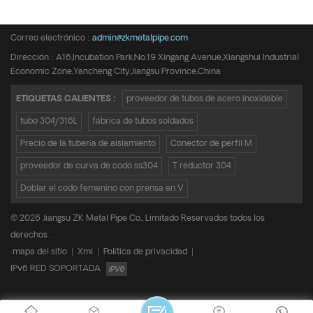
Teléfono :
+8615950652197
Correo electrónico :
admin@zkmetalpipe.com
Dirección : A16,Incubation Park,No.19 Xingang Avenue,Xiangshui Industrial
Economic Zone,Yancheng City,Jiangsu Province,China
ETIQUETAS CALIENTES :
proveedor de tubos de acero inoxidable
tubo 304/316L
fábrica de tubos soldados
Precio de la tubería de aislamiento
Conector de perfil M
proveedor de curva de codo ss304
T reductor 304
Doblar el codo femenino con prensa en V
© 2026 Jiangsu ZK Metal Pipe Co., Limitado Reservados todos los
derechos .
mapa del sitio
|
Xml
|
Política de privacidad
|
IPv6 RED SOPORTADA