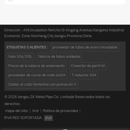
Teléfono :
+8615950652197
Correo electrónico :
admin@zkmetalpipe.com
Dirección : A16,Incubation Park,No.19 Xingang Avenue,Xiangshui Industrial
Economic Zone,Yancheng City,Jiangsu Province,China
ETIQUETAS CALIENTES :
proveedor de tubos de acero inoxidable
tubo 304/316L
fábrica de tubos soldados
Precio de la tubería de aislamiento
Conector de perfil M
proveedor de curva de codo ss304
T reductor 304
Doblar el codo femenino con prensa en V
© 2026 Jiangsu ZK Metal Pipe Co., Limitado Reservados todos los
derechos .
mapa del sitio
|
Xml
|
Política de privacidad
|
IPv6 RED SOPORTADA