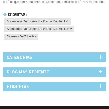
perfiles que son Accesorios de tubería de prensa de perfil M y Accesorios
de tubería de prensa de perfil en V. Ambos tienen las siguientes ventajas:
01 Verde y saludable El material de acero inoxidable es un tipo de mater...
ETIQUETAS :
Accesorios De Tubería De Prensa De Perfil M
Accesorios De Tubería De Prensa De Perfil En V
Sistemas De Tuberías
CATEGORÍAS
BLOG MÁS RECIENTE
ETIQUETAS
Teléfono :
+8615950652197