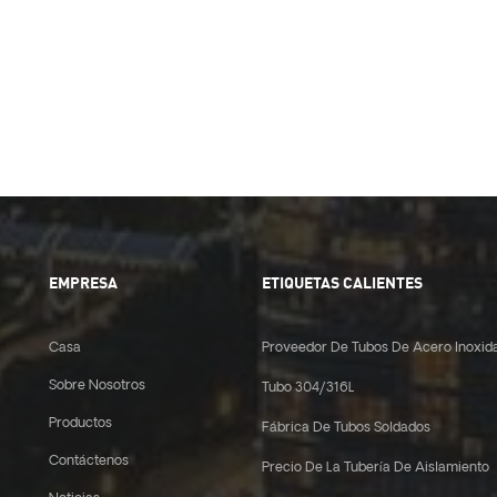
EMPRESA
ETIQUETAS CALIENTES
Casa
Proveedor De Tubos De Acero Inoxid
Sobre Nosotros
Tubo 304/316L
Productos
Fábrica De Tubos Soldados
Contáctenos
Precio De La Tubería De Aislamiento