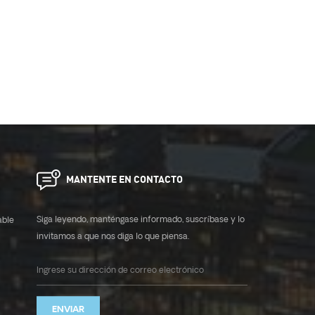
MANTENTE EN CONTACTO
Siga leyendo, manténgase informado, suscríbase y lo
able
invitamos a que nos diga lo que piensa.
ENVIAR