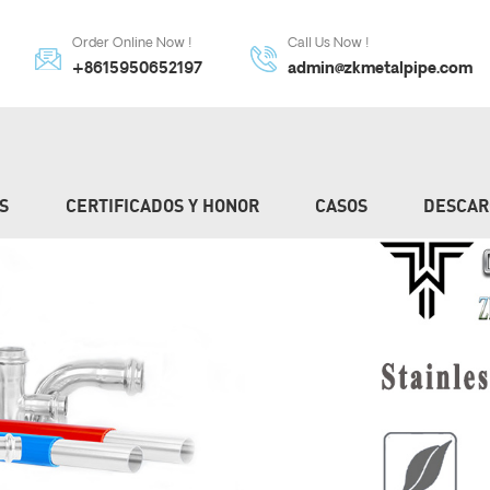
Order Online Now !
Call Us Now !
+8615950652197
admin@zkmetalpipe.com
S
CERTIFICADOS Y HONOR
CASOS
DESCAR