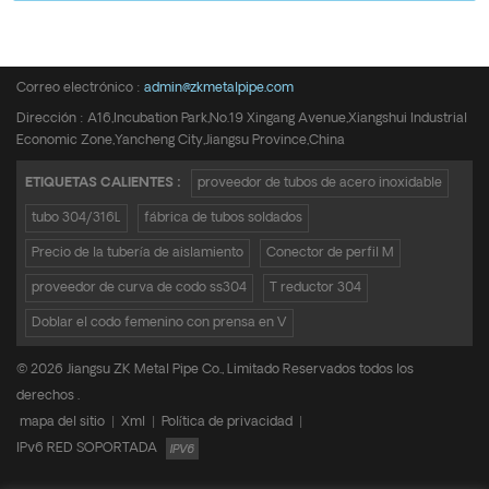
Teléfono :
+8615950652197
Correo electrónico :
admin@zkmetalpipe.com
Dirección : A16,Incubation Park,No.19 Xingang Avenue,Xiangshui Industrial
Economic Zone,Yancheng City,Jiangsu Province,China
ETIQUETAS CALIENTES :
proveedor de tubos de acero inoxidable
tubo 304/316L
fábrica de tubos soldados
Precio de la tubería de aislamiento
Conector de perfil M
proveedor de curva de codo ss304
T reductor 304
Doblar el codo femenino con prensa en V
© 2026 Jiangsu ZK Metal Pipe Co., Limitado Reservados todos los
derechos .
mapa del sitio
|
Xml
|
Política de privacidad
|
IPv6 RED SOPORTADA