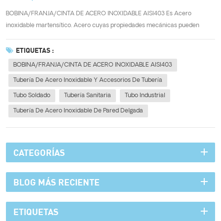
BOBINA/FRANJA/CINTA DE ACERO INOXIDABLE AISI403 Es Acero
inoxidable martensítico. Acero cuyas propiedades mecánicas pueden
ajustarse mediante tratamiento térmico. Tiene diferente resistencia y
tenacidad a diferentes temperaturas de templado.AISI 403 es una
ETIQUETAS :
designación específica para un tipo de acer...
BOBINA/FRANJA/CINTA DE ACERO INOXIDABLE AISI403
Tubería De Acero Inoxidable Y Accesorios De Tubería
Tubo Soldado
Tubería Sanitaria
Tubo Industrial
Tubería De Acero Inoxidable De Pared Delgada
CATEGORÍAS
BLOG MÁS RECIENTE
ETIQUETAS