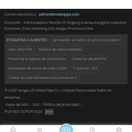
Teléfono :
+8615950652197
Correo electrónico :
admin@zkmetalpipe.com
Dirección : A16,Incubation Park,No.19 Xingang Avenue,Xiangshui Industrial
Economic Zone,Yancheng City,Jiangsu Province,China
ETIQUETAS CALIENTES :
proveedor de tubos de acero inoxidable
tubo 304/316L
fábrica de tubos soldados
Precio de la tubería de aislamiento
Conector de perfil M
proveedor de curva de codo ss304
T reductor 304
Doblar el codo femenino con prensa en V
© 2026 Jiangsu ZK Metal Pipe Co., Limitado Reservados todos los
derechos .
mapa del sitio
|
Xml
|
Política de privacidad
|
IPv6 RED SOPORTADA