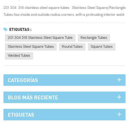
201 304 316 stainless steel square tubes Stainless Steel Square/Rectangle
Tubes has inside and outside radius corners, with a protruding interior weld
seam. The section is square or rectangle and with different grades in
SS201,SS304 and SS316. These tubes have the widely used in our li...
ETIQUETAS :
201 304 316 Stainless Steel Square Tube
Rectangle Tubes
Stainless Steel Square Tubes
Round Tubes
Square Tubes
Welded Tubes
CATEGORÍAS
BLOG MÁS RECIENTE
ETIQUETAS