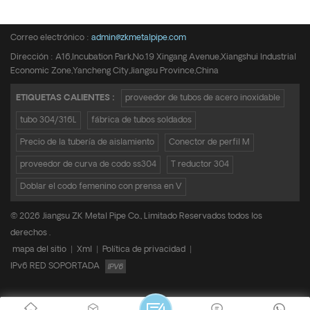
Teléfono :
+8615950652197
Correo electrónico :
admin@zkmetalpipe.com
Dirección : A16,Incubation Park,No.19 Xingang Avenue,Xiangshui Industrial
Economic Zone,Yancheng City,Jiangsu Province,China
ETIQUETAS CALIENTES :
proveedor de tubos de acero inoxidable
tubo 304/316L
fábrica de tubos soldados
Precio de la tubería de aislamiento
Conector de perfil M
proveedor de curva de codo ss304
T reductor 304
Doblar el codo femenino con prensa en V
© 2026 Jiangsu ZK Metal Pipe Co., Limitado Reservados todos los
derechos .
mapa del sitio
|
Xml
|
Política de privacidad
|
IPv6 RED SOPORTADA