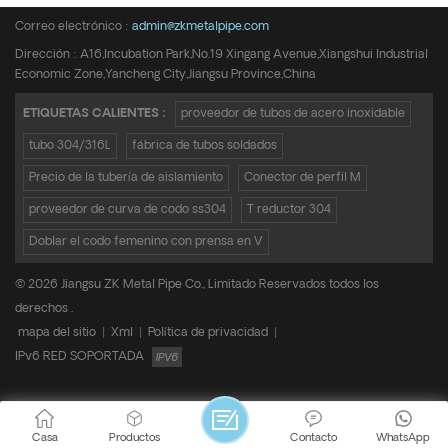
Correo electrónico :
admin@zkmetalpipe.com
Dirección : A16,Incubation Park,No.19 Xingang Avenue,Xiangshui Industrial
Economic Zone,Yancheng City,Jiangsu Province,China
ETIQUETAS CALIENTES :
proveedor de tubos de acero inoxidable
tubo 304/316L
fábrica de tubos soldados
Precio de la tubería de aislamiento
Conector de perfil M
proveedor de curva de codo ss304
T reductor 304
Doblar el codo femenino con prensa en V
© 2026 Jiangsu ZK Metal Pipe Co., Limitado Reservados todos los
derechos .
mapa del sitio
|
Xml
|
Política de privacidad
|
IPv6 RED SOPORTADA
Casa
Productos
Contacto
WhatsApp