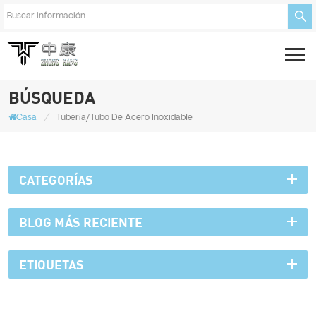
BÚSQUEDA
/
Casa
Tubería/tubo De Acero Inoxidable
CATEGORÍAS
BLOG MÁS RECIENTE
ETIQUETAS
Teléfono :
+8615950652197