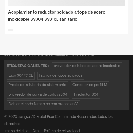
Acoplamiento reductor soldado a tope de acero
inoxidable SS304 SS316L sanitario
Teléfono :
+8615950652197
Correo electrónico :
admin@zkmetalpipe.com
Dirección : A16,Incubation Park,No.19 Xingang Avenue,Xiangshui Industrial
Economic Zone,Yancheng City,Jiangsu Province,China
ETIQUETAS CALIENTES :
proveedor de tubos de acero inoxidable
tubo 304/316L
fábrica de tubos soldados
Precio de la tubería de aislamiento
Conector de perfil M
proveedor de curva de codo ss304
T reductor 304
Doblar el codo femenino con prensa en V
© 2026 Jiangsu ZK Metal Pipe Co., Limitado Reservados todos los
derechos .
mapa del sitio
|
Xml
|
Política de privacidad
|