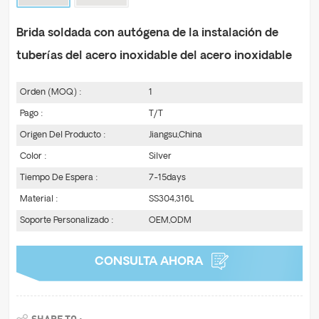
Brida soldada con autógena de la instalación de
tuberías del acero inoxidable del acero inoxidable
Orden (MOQ) :
1
Pago :
T/T
Origen Del Producto :
Jiangsu,China
Color :
Silver
Tiempo De Espera :
7-15days
Material :
SS304,316L
Soporte Personalizado :
OEM,ODM
CONSULTA AHORA
SHARE TO :