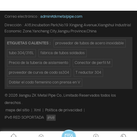
Teléfono :
+8615950652197
Correo electrónico :
admin@zkmetalpipe.com
Dirección : A16,Incubation Park,No.19 Xingang Avenue,Xiangshui Industrial
Economic Zone,Yancheng City,Jiangsu Province,China
ETIQUETAS CALIENTES :
proveedor de tubos de acero inoxidable
tubo 304/316L
fábrica de tubos soldados
Precio de la tubería de aislamiento
Conector de perfil M
proveedor de curva de codo ss304
T reductor 304
Doblar el codo femenino con prensa en V
© 2026 Jiangsu ZK Metal Pipe Co., Limitado Reservados todos los
derechos .
mapa del sitio
|
Xml
|
Política de privacidad
|
IPv6 RED SOPORTADA