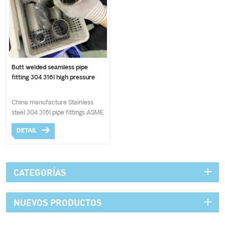
Butt welded seamless pipe
fitting 304 316l high pressure
China manufacture Stainless
steel 304 316l pipe fittings ASME
B 16.9 butt welded seamless
DETAIL
equal cross tee elbows for
industry
CATEGORÍAS
NUEVOS PRODUCTOS