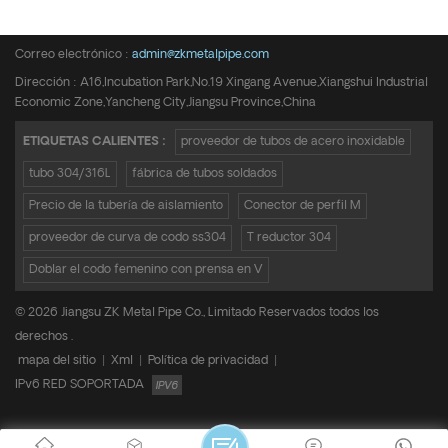
Teléfono :
+8615950652197
Correo electrónico :
admin@zkmetalpipe.com
Dirección : A16,Incubation Park,No.19 Xingang Avenue,Xiangshui Industrial
Economic Zone,Yancheng City,Jiangsu Province,China
ETIQUETAS CALIENTES :
proveedor de tubos de acero inoxidable
tubo 304/316L
fábrica de tubos soldados
Precio de la tubería de aislamiento
Conector de perfil M
proveedor de curva de codo ss304
T reductor 304
Doblar el codo femenino con prensa en V
© 2026 Jiangsu ZK Metal Pipe Co., Limitado Reservados todos los
derechos .
mapa del sitio
|
Xml
|
Política de privacidad
|
IPv6 RED SOPORTADA