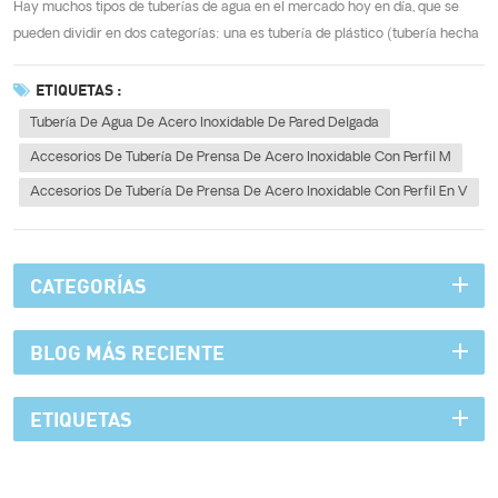
Hay muchos tipos de tuberías de agua en el mercado hoy en día, que se
pueden dividir en dos categorías: una es tubería de plástico (tubería hecha
de plástico), la otra es tubería de metal (productos metálicos) y tubería de
agua de acero inoxidable de pared delgada es una de las categorías de
ETIQUETAS :
tuberí...
Tubería De Agua De Acero Inoxidable De Pared Delgada
Accesorios De Tubería De Prensa De Acero Inoxidable Con Perfil M
Accesorios De Tubería De Prensa De Acero Inoxidable Con Perfil En V
CATEGORÍAS
BLOG MÁS RECIENTE
ETIQUETAS