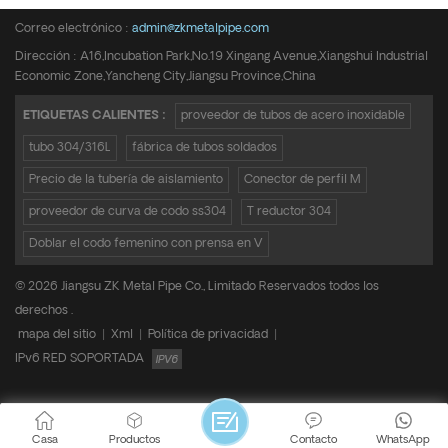
Teléfono :
+8615950652197
Correo electrónico :
admin@zkmetalpipe.com
Dirección : A16,Incubation Park,No.19 Xingang Avenue,Xiangshui Industrial
Economic Zone,Yancheng City,Jiangsu Province,China
ETIQUETAS CALIENTES :
proveedor de tubos de acero inoxidable
tubo 304/316L
fábrica de tubos soldados
Precio de la tubería de aislamiento
Conector de perfil M
proveedor de curva de codo ss304
T reductor 304
Doblar el codo femenino con prensa en V
© 2026 Jiangsu ZK Metal Pipe Co., Limitado Reservados todos los
derechos .
mapa del sitio
|
Xml
|
Política de privacidad
|
IPv6 RED SOPORTADA
Casa
Productos
Contacto
WhatsApp