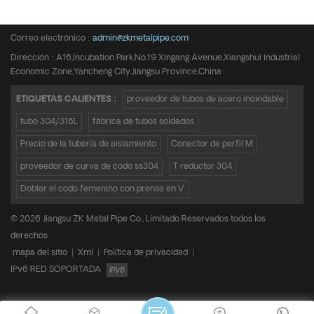
Teléfono :
+8615950652197
Correo electrónico :
admin@zkmetalpipe.com
Dirección : A16,Incubation Park,No.19 Xingang Avenue,Xiangshui Industrial
Economic Zone,Yancheng City,Jiangsu Province,China
ETIQUETAS CALIENTES :
proveedor de tubos de acero inoxidable
tubo 304/316L
fábrica de tubos soldados
Precio de la tubería de aislamiento
Conector de perfil M
proveedor de curva de codo ss304
T reductor 304
Doblar el codo femenino con prensa en V
© 2026 Jiangsu ZK Metal Pipe Co., Limitado Reservados todos los
derechos .
mapa del sitio
|
Xml
|
Política de privacidad
|
IPv6 RED SOPORTADA