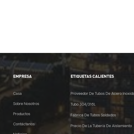
EMPRESA
ETIQUETAS CALIENTES
Casa
Proveedor De Tubos De Acero Inoxid
Sobre Nosotros
Tubo 304/316L
Productos
Fábrica De Tubos Soldados
Contáctenos
Precio De La Tubería De Aislamiento