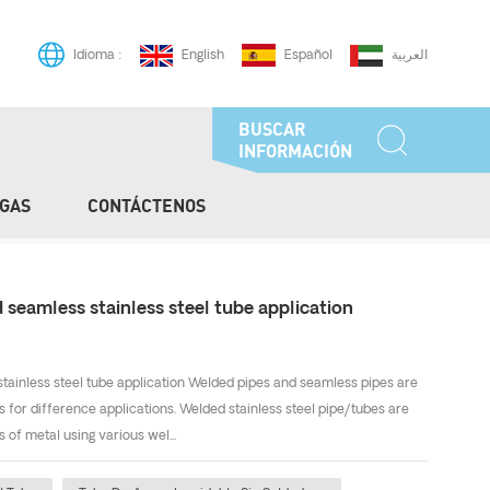
English
Español
العربية
Idioma :
BUSCAR
INFORMACIÓN
GAS
CONTÁCTENOS
/
Casa
Welded Stainless Steel Tube
 seamless stainless steel tube application
tainless steel tube application Welded pipes and seamless pipes are
s for difference applications. Welded stainless steel pipe/tubes are
of metal using various wel...