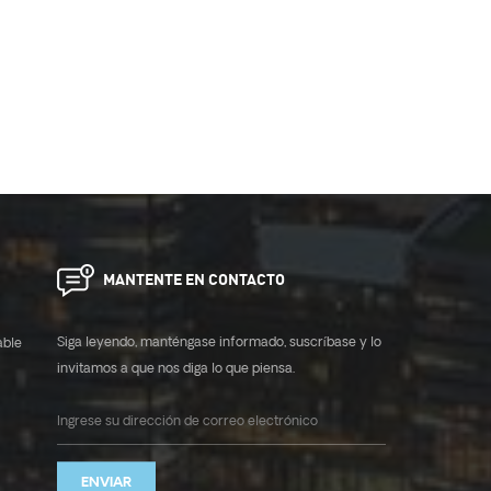
MANTENTE EN CONTACTO
Siga leyendo, manténgase informado, suscríbase y lo
able
invitamos a que nos diga lo que piensa.
ENVIAR