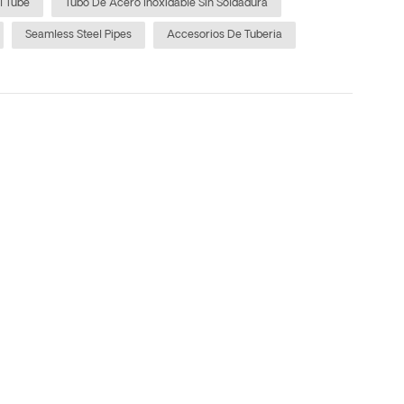
l Tube
Tubo De Acero Inoxidable Sin Soldadura
Seamless Steel Pipes
Accesorios De Tuberia