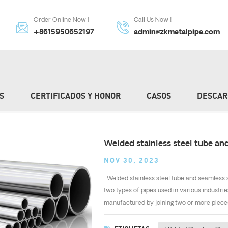
Order Online Now !
Call Us Now !
+8615950652197
admin@zkmetalpipe.com
S
CERTIFICADOS Y HONOR
CASOS
DESCAR
Welded stainless steel tube and
NOV 30, 2023
Welded stainless steel tube and seamless s
two types of pipes used in various industrie
manufactured by joining two or more pieces 