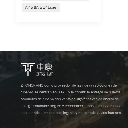
AP & BA & EP tubes
ZHONGKANG como proveedor de las nuevas soluciones de
tuberías se centran en la I+D y la comitir la entrega de nuevos
productos de tubería con ventajas significativas de ahorro de
energía saludable, seguro y económico a todo el mundo mundo,
conectando el mundo con ingenio y mejorando la vida humana.