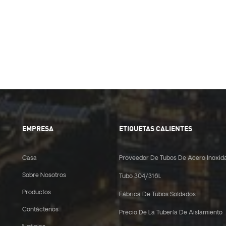
EMPRESA
ETIQUETAS CALIENTES
Casa
Proveedor De Tubos De Acero Inoxid
Sobre Nosotros
Tubo 304/316L
Productos
Fábrica De Tubos Soldados
Contáctenos
Precio De La Tubería De Aislamiento