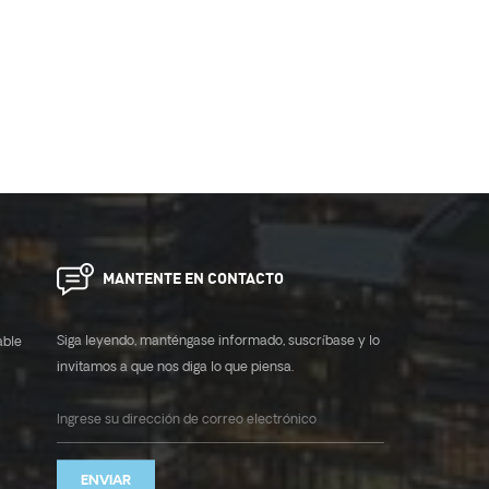
MANTENTE EN CONTACTO
Siga leyendo, manténgase informado, suscríbase y lo
able
invitamos a que nos diga lo que piensa.
ENVIAR