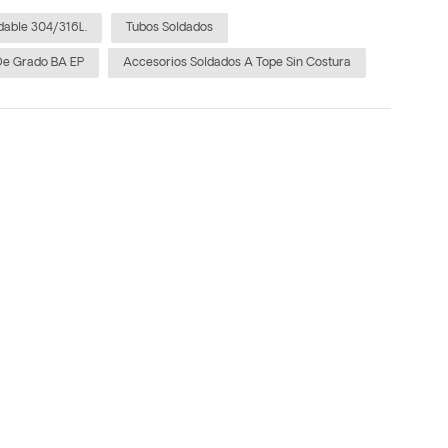
dable 304/316L.
Tubos Soldados
De Grado BA EP
Accesorios Soldados A Tope Sin Costura