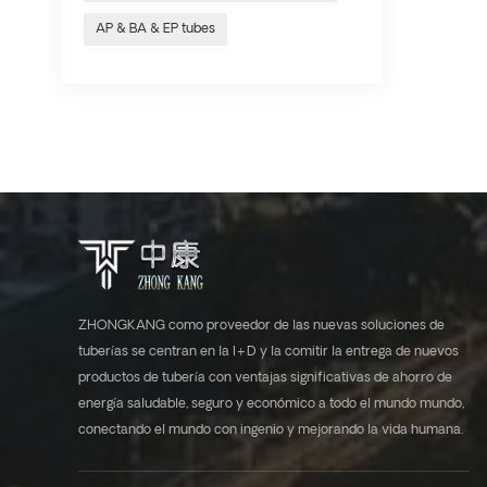
AP & BA & EP tubes
ZHONGKANG como proveedor de las nuevas soluciones de
tuberías se centran en la I+D y la comitir la entrega de nuevos
productos de tubería con ventajas significativas de ahorro de
energía saludable, seguro y económico a todo el mundo mundo,
conectando el mundo con ingenio y mejorando la vida humana.