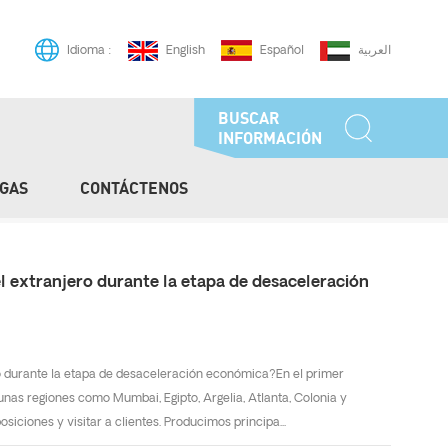
English
Español
العربية
Idioma :
BUSCAR
INFORMACIÓN
GAS
CONTÁCTENOS
/
Casa
Tuberías De Grado BA EP
el extranjero durante la etapa de desaceleración
ro durante la etapa de desaceleración económica?En el primer
nas regiones como Mumbai, Egipto, Argelia, Atlanta, Colonia y
iciones y visitar a clientes. Producimos principa...