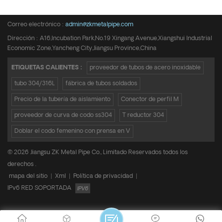
Teléfono :
+8615950652197
Correo electrónico :
admin@zkmetalpipe.com
Dirección : A16,Incubation Park,No.19 Xingang Avenue,Xiangshui Industrial
Economic Zone,Yancheng City,Jiangsu Province,China
ETIQUETAS CALIENTES :
proveedor de tubos de acero inoxidable
tubo 304/316L
fábrica de tubos soldados
Precio de la tubería de aislamiento
Conector de perfil M
proveedor de curva de codo ss304
T reductor 304
Doblar el codo femenino con prensa en V
© 2026 Jiangsu ZK Metal Pipe Co., Limitado Reservados todos los
derechos .
mapa del sitio
|
Xml
|
Política de privacidad
|
IPv6 RED SOPORTADA