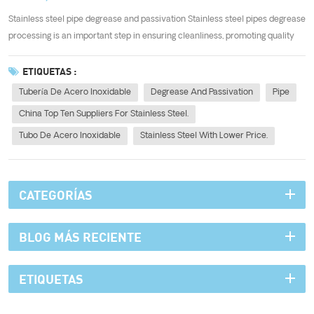
Stainless steel pipe degrease and passivation Stainless steel pipes degrease
processing is an important step in ensuring cleanliness, promoting quality
welds, facilitating coating adhesion, and enhancing the aesthetic appeal of
the finished product. It helps maintain the desirable propert...
ETIQUETAS :
Tubería De Acero Inoxidable
Degrease And Passivation
Pipe
China Top Ten Suppliers For Stainless Steel.
Tubo De Acero Inoxidable
Stainless Steel With Lower Price.
CATEGORÍAS
BLOG MÁS RECIENTE
ETIQUETAS