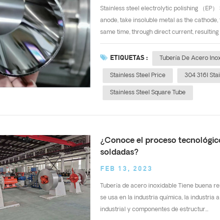
Stainless steel electrolytic polishing （EP） S
anode, take insoluble metal as the cathode, 
same time, through direct current, resulting 
ETIQUETAS :
Tubería De Acero Ino
Stainless Steel Price
304 316l Stai
Stainless Steel Square Tube
¿Conoce el proceso tecnológico
soldadas?
FEB 13, 2023
Tubería de acero inoxidable Tiene buena re
se usa en la industria química, la industria
industrial y componentes de estructur...