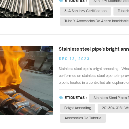
ETIQUETAS :
Sanitary Stainless Ste
3-A Sanitary Certification
Tuberí
Tubo Y Accesorios De Acero Inoxidable
Stainless steel pipe's bright ann
DEC 13, 2023
Stainless steel pipe's bright annealing. Wha
performed on stainless steel pipe to improv
pipe is heated in a controlled atmosphere or
ETIQUETAS :
Stainless Steel Pipe's
Bright Annealing
201,304, 316L W
Accesorios De Tuberia