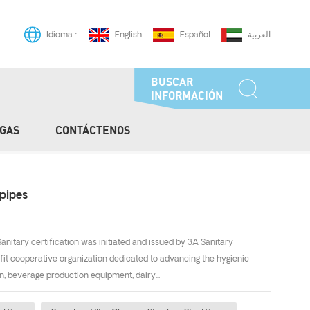
English
Español
العربية
Idioma :
BUSCAR
INFORMACIÓN
GAS
CONTÁCTENOS
/
Casa
Tubería De Acero Inoxidable
 pipes
nitary certification was initiated and issued by 3A Sanitary
fit cooperative organization dedicated to advancing the hygienic
, beverage production equipment, dairy...