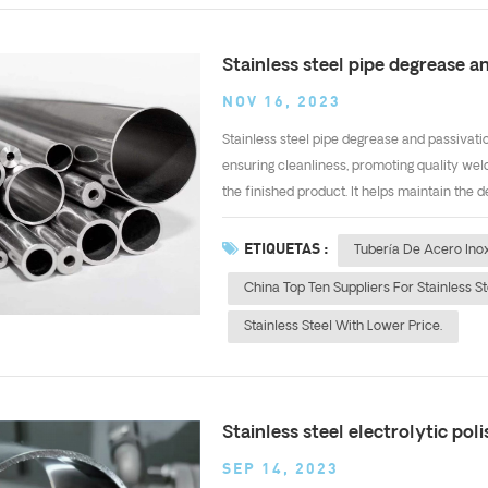
Stainless steel pipe degrease a
NOV 16, 2023
Stainless steel pipe degrease and passivatio
ensuring cleanliness, promoting quality weld
the finished product. It helps maintain the de
ETIQUETAS :
Tubería De Acero Ino
China Top Ten Suppliers For Stainless St
Stainless Steel With Lower Price.
Stainless steel electrolytic po
SEP 14, 2023