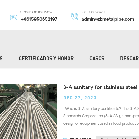
Order Online Now !
Call Us Now !
+8615950652197
admin@zkmetalpipe.com
S
CERTIFICADOS Y HONOR
CASOS
DESCAR
3-A sanitary for stainless steel
DEC 27, 2023
Who is 3-A sanitary certificate? The 3-A Sa
Standards Corporation (3-A SSI), a non-pro
design of equipment used in food production