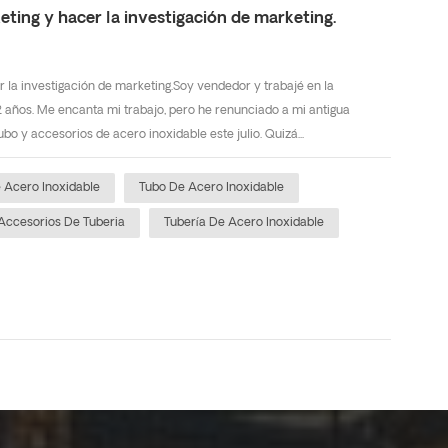
ing y hacer la investigación de marketing.
la investigación de marketing.Soy vendedor y trabajé en la
 años. Me encanta mi trabajo, pero he renunciado a mi antigua
o y accesorios de acero inoxidable este julio. Quizá...
 Acero Inoxidable
Tubo De Acero Inoxidable
Accesorios De Tuberia
Tubería De Acero Inoxidable