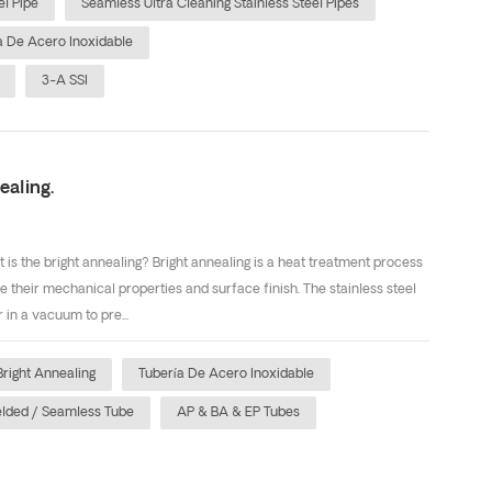
el Pipe
Seamless Ultra Cleaning Stainless Steel Pipes
a De Acero Inoxidable
3-A SSI
ealing.
t is the bright annealing? Bright annealing is a heat treatment process
e their mechanical properties and surface finish. The stainless steel
 in a vacuum to pre...
 Bright Annealing
Tubería De Acero Inoxidable
elded / Seamless Tube
AP & BA & EP Tubes