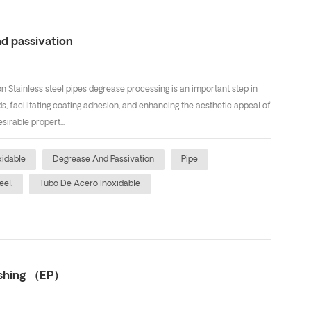
nd passivation
n Stainless steel pipes degrease processing is an important step in
s, facilitating coating adhesion, and enhancing the aesthetic appeal of
sirable propert...
xidable
Degrease And Passivation
Pipe
eel.
Tubo De Acero Inoxidable
lishing （EP）