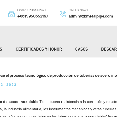
Order Online Now !
Call Us Now !
+8615950652197
admin@zkmetalpipe.com
S
CERTIFICADOS Y HONOR
CASOS
DESCAR
C
e el proceso tecnológico de producción de tuberías de acero in
13, 2023
a de acero inoxidable
Tiene buena resistencia a la corrosión y resist
a, la industria alimentaria, los instrumentos mecánicos y otras tubería
cas. ¿Sabes cómo se fabrican las tuberías de acero inoxidable? Así e