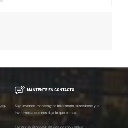
MANTENTE EN CONTACTO
Siga leyendo, manténgase informado, suscríbase y lo
able
invitamos a que nos diga lo que piensa.