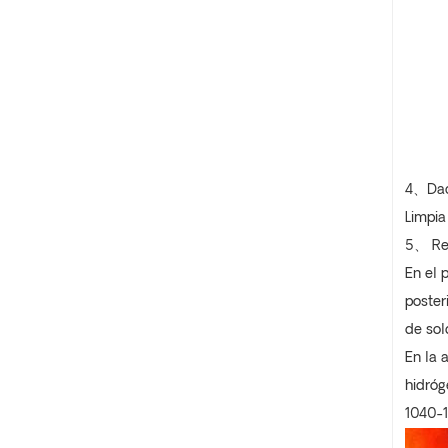
4
、
D
a
Limpia
5
、
Re
En el 
poster
de sol
En la 
hidróg
1040-