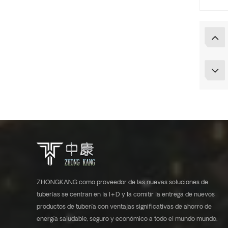
ZHONGKANG como proveedor de las nuevas soluciones de
tuberías se centran en la I+D y la comitir la entrega de nuevos
productos de tubería con ventajas significativas de ahorro de
energía saludable, seguro y económico a todo el mundo mundo,