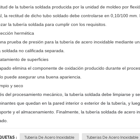
titud de la tubería soldada producida por la unidad de moldeo por flexió
l, la rectitud de dicho tubo soldado debe controlarse en 0,10/100 mm
zar la tubería soldada para cumplir con los requisitos.
ección hermética
na prueba de presión para la tubería de acero inoxidable mediante un
a soldada no calificada separada.
atamiento de superficies
apado elimina el componente de oxidación producido durante el proceso 
ido puede asegurar una buena apariencia.
impio y seco
s del procesamiento mecánico, la tubería soldada debe limpiarse y secar
inantes que quedan en la pared interior o exterior de la tubería, y lueg
nsporte y el almacenamiento. Finalmente, la tubería soldada de acero i
ado.
QUETAS :
Tubería De Acero Inoxidable
Tuberías De Acero Inoxidable