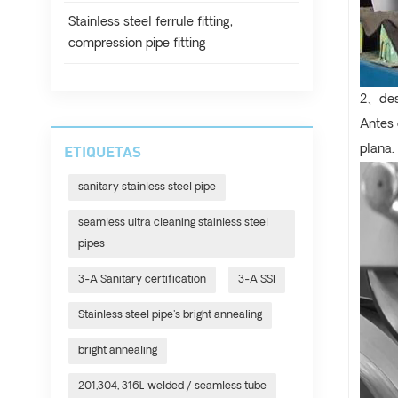
Stainless steel ferrule fitting,
compression pipe fitting
2
、
des
Antes 
plana.
ETIQUETAS
sanitary stainless steel pipe
seamless ultra cleaning stainless steel
pipes
3-A Sanitary certification
3-A SSI
Stainless steel pipe's bright annealing
bright annealing
201,304, 316L welded / seamless tube