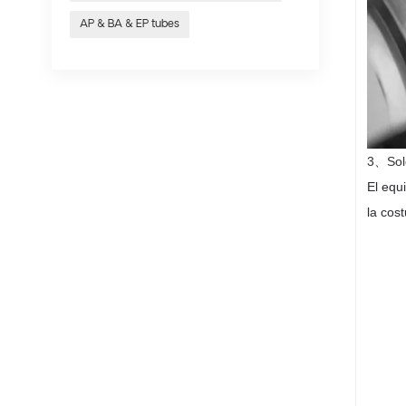
AP & BA & EP tubes
3
、
Sol
El equ
la cos