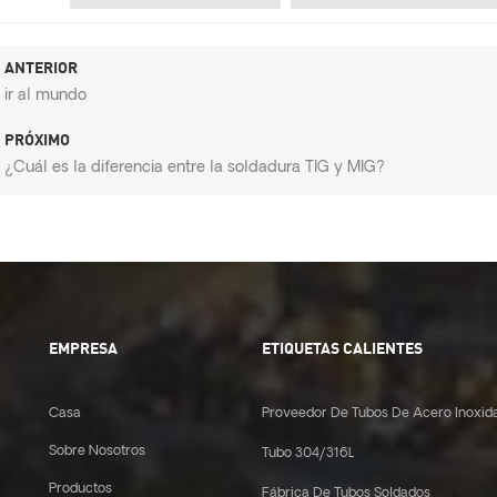
ANTERIOR
ir al mundo
PRÓXIMO
¿Cuál es la diferencia entre la soldadura TIG y MIG?
EMPRESA
ETIQUETAS CALIENTES
Casa
Proveedor De Tubos De Acero Inoxid
Sobre Nosotros
Tubo 304/316L
Productos
Fábrica De Tubos Soldados