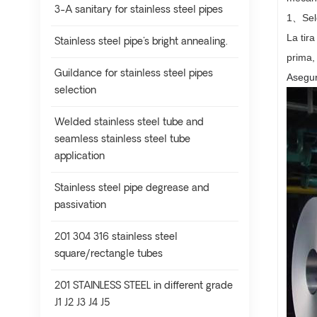
3-A sanitary for stainless steel pipes
1
、
Sel
La tir
Stainless steel pipe's bright annealing.
prima,
Guildance for stainless steel pipes
Asegur
selection
Welded stainless steel tube and
seamless stainless steel tube
application
Stainless steel pipe degrease and
passivation
201 304 316 stainless steel
square/rectangle tubes
201 STAINLESS STEEL in different grade
J1 J2 J3 J4 J5