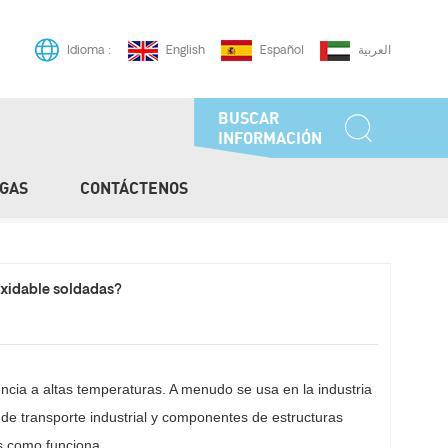
English
Español
العربية
Idioma :
BUSCAR
INFORMACIÓN
GAS
CONTÁCTENOS
/
/
asa
Blog
¿Conoce El Proceso Tecnológico De Producción De Tuberías De Acero Inoxidable Soldadas?
oxidable soldadas?
encia a altas temperaturas. A menudo se usa en la industria
s de transporte industrial y componentes de estructuras
s como funciona.