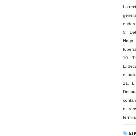
La rec
genera
endere
9
、
Det
Haga u
tuberí
10
、
Tr
El dec
el pul
11
、
L
Despué
contam
el tra
termin
ETI