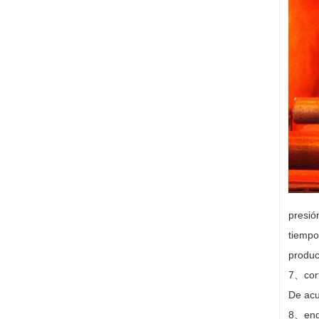
presió
tiempo
produc
7
、
cor
De acu
8
、
en