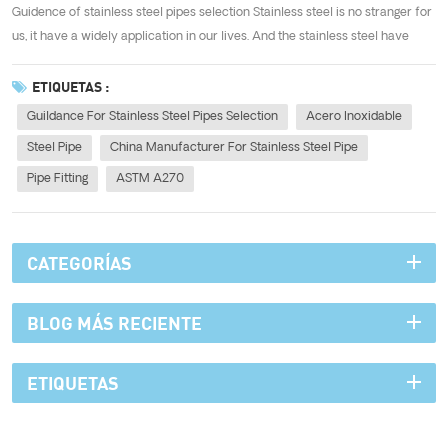
Guidence of stainless steel pipes selection Stainless steel is no stranger for
us, it have a widely application in our lives. And the stainless steel have
mandy different grades, such as 201, 202, 304, 316, 316L,430 and etc.
Honestly, different application need to choose the different grade steels....
ETIQUETAS :
Guildance For Stainless Steel Pipes Selection
Acero Inoxidable
Steel Pipe
China Manufacturer For Stainless Steel Pipe
Pipe Fitting
ASTM A270
CATEGORÍAS
BLOG MÁS RECIENTE
ETIQUETAS