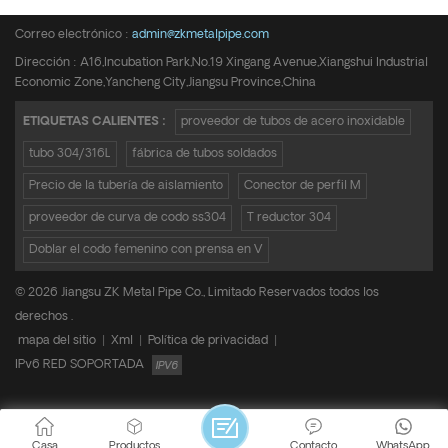
Teléfono :
+8615950652197
Correo electrónico :
admin@zkmetalpipe.com
Dirección : A16,Incubation Park,No.19 Xingang Avenue,Xiangshui Industrial
Economic Zone,Yancheng City,Jiangsu Province,China
ETIQUETAS CALIENTES :
proveedor de tubos de acero inoxidable
tubo 304/316L
fábrica de tubos soldados
Precio de la tubería de aislamiento
Conector de perfil M
proveedor de curva de codo ss304
T reductor 304
Doblar el codo femenino con prensa en V
© 2026 Jiangsu ZK Metal Pipe Co., Limitado Reservados todos los
derechos .
mapa del sitio
|
Xml
|
Política de privacidad
|
IPv6 RED SOPORTADA
Casa
Productos
Contacto
WhatsApp