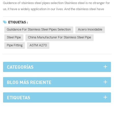
Guidence of stainless steel pipes selection Stainless steel is no stranger for
us, it have a widely application in our lives. And the stainless steel have
mandy different grades, such as 201, 202, 304, 316, 316L,430 and etc.
Honestly, different application need to choose the different grade steels....
ETIQUETAS :
Guildance For Stainless Steel Pipes Selection
Acero Inoxidable
Steel Pipe
China Manufacturer For Stainless Steel Pipe
Pipe Fitting
ASTM A270
CATEGORÍAS
BLOG MÁS RECIENTE
ETIQUETAS