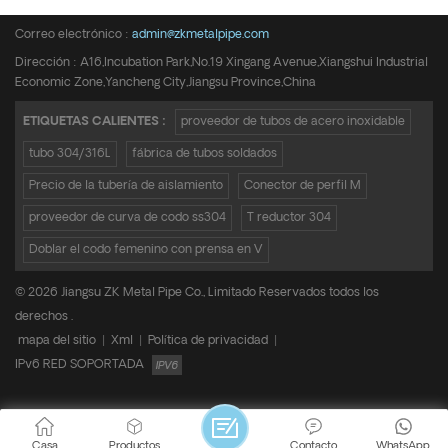
Teléfono :
+8615950652197
Correo electrónico :
admin@zkmetalpipe.com
Dirección : A16,Incubation Park,No.19 Xingang Avenue,Xiangshui Industrial
Economic Zone,Yancheng City,Jiangsu Province,China
ETIQUETAS CALIENTES :
proveedor de tubos de acero inoxidable
tubo 304/316L
fábrica de tubos soldados
Precio de la tubería de aislamiento
Conector de perfil M
proveedor de curva de codo ss304
T reductor 304
Doblar el codo femenino con prensa en V
© 2026 Jiangsu ZK Metal Pipe Co., Limitado Reservados todos los
derechos .
mapa del sitio
|
Xml
|
Política de privacidad
|
IPv6 RED SOPORTADA
Casa
Productos
Contacto
WhatsApp