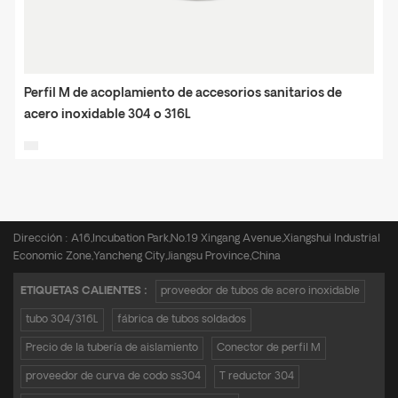
Perfil M de acoplamiento de accesorios sanitarios de
acero inoxidable 304 o 316L
Teléfono :
+8615950652197
Correo electrónico :
admin@zkmetalpipe.com
Dirección : A16,Incubation Park,No.19 Xingang Avenue,Xiangshui Industrial
Economic Zone,Yancheng City,Jiangsu Province,China
ETIQUETAS CALIENTES :
proveedor de tubos de acero inoxidable
tubo 304/316L
fábrica de tubos soldados
Precio de la tubería de aislamiento
Conector de perfil M
proveedor de curva de codo ss304
T reductor 304