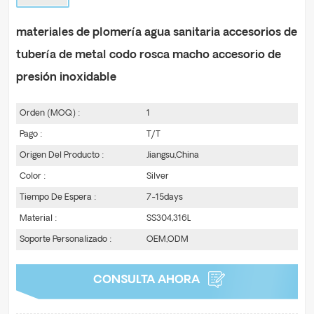
materiales de plomería agua sanitaria accesorios de
tubería de metal codo rosca macho accesorio de
presión inoxidable
Orden (MOQ) :
1
Pago :
T/T
Origen Del Producto :
Jiangsu,China
Color :
Silver
Tiempo De Espera :
7-15days
Material :
SS304,316L
Soporte Personalizado :
OEM,ODM
CONSULTA AHORA