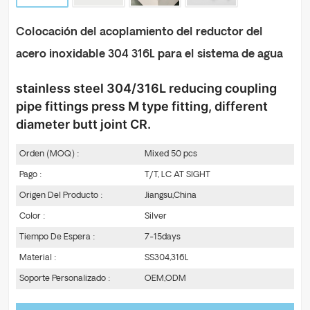
Colocación del acoplamiento del reductor del
acero inoxidable 304 316L para el sistema de agua
stainless steel 304/316L reducing coupling
pipe fittings press M type fitting, different
diameter butt joint CR.
Orden (MOQ) :
Mixed 50 pcs
Pago :
T/T, LC AT SIGHT
Origen Del Producto :
Jiangsu,China
Color :
Silver
Tiempo De Espera :
7-15days
Material :
SS304,316L
Soporte Personalizado :
OEM,ODM