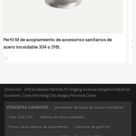
Acoplamiento del resbalón de la junta ajustable de las
instalaciones de tuberías de acero inoxidable del perfil de
M
Teléfono :
+8615950652197
Correo electrónico :
admin@zkmetalpipe.com
Dirección : A16,Incubation Park,No.19 Xingang Avenue,Xiangshui Industrial
Economic Zone,Yancheng City,Jiangsu Province,China
ETIQUETAS CALIENTES :
proveedor de tubos de acero inoxidable
tubo 304/316L
fábrica de tubos soldados
Precio de la tubería de aislamiento
Conector de perfil M