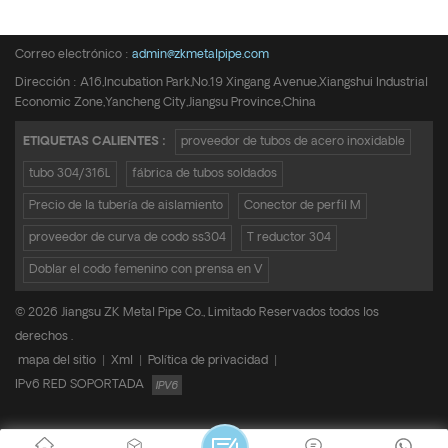
Teléfono :
+8615950652197
Correo electrónico :
admin@zkmetalpipe.com
Dirección : A16,Incubation Park,No.19 Xingang Avenue,Xiangshui Industrial
Economic Zone,Yancheng City,Jiangsu Province,China
ETIQUETAS CALIENTES :
proveedor de tubos de acero inoxidable
tubo 304/316L
fábrica de tubos soldados
Precio de la tubería de aislamiento
Conector de perfil M
proveedor de curva de codo ss304
T reductor 304
Doblar el codo femenino con prensa en V
© 2026 Jiangsu ZK Metal Pipe Co., Limitado Reservados todos los
derechos .
mapa del sitio
|
Xml
|
Política de privacidad
|
IPv6 RED SOPORTADA