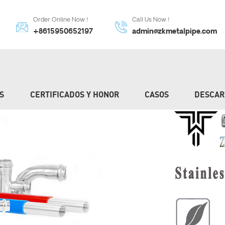
Order Online Now !
Call Us Now !
+8615950652197
admin@zkmetalpipe.com
S
CERTIFICADOS Y HONOR
CASOS
DESCAR