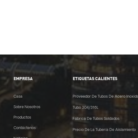
EMPRESA
ETIQUETAS CALIENTES
Casa
Proveedor De Tubos De Acero Inoxid
Sobre Nosotros
Tubo 304/316L
Productos
Fábrica De Tubos Soldados
Contáctenos
Precio De La Tubería De Aislamiento