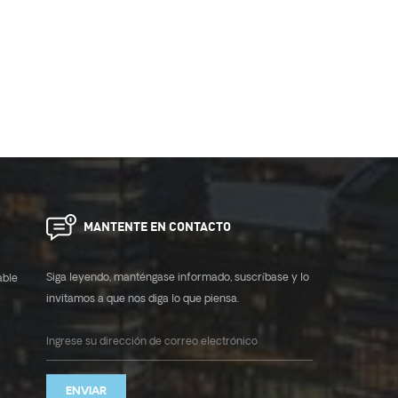
MANTENTE EN CONTACTO
Siga leyendo, manténgase informado, suscríbase y lo
able
invitamos a que nos diga lo que piensa.
ENVIAR